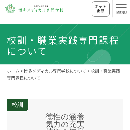
ネット
出願
MENU
校訓・職業実践専門課程
について
ホーム
>
博多メディカル専門学校について
> 校訓・職業実践
専門課程について
校訓
徳性の涵養
気力の充実