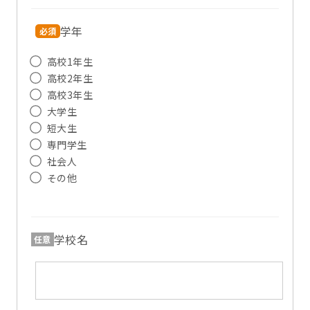
学年
必須
高校1年生
高校2年生
高校3年生
大学生
短大生
専門学生
社会人
その他
学校名
任意